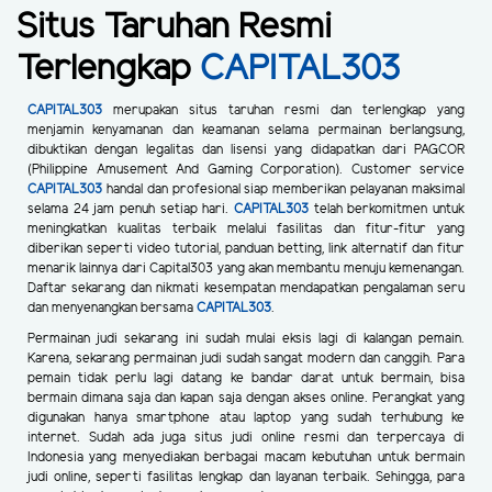
Situs Taruhan Resmi
Terlengkap
CAPITAL303
CAPITAL303
merupakan situs taruhan resmi dan terlengkap yang
menjamin kenyamanan dan keamanan selama permainan berlangsung,
dibuktikan dengan legalitas dan lisensi yang didapatkan dari PAGCOR
(Philippine Amusement And Gaming Corporation). Customer service
CAPITAL303
handal dan profesional siap memberikan pelayanan maksimal
selama 24 jam penuh setiap hari.
CAPITAL303
telah berkomitmen untuk
meningkatkan kualitas terbaik melalui fasilitas dan fitur-fitur yang
diberikan seperti video tutorial, panduan betting, link alternatif dan fitur
menarik lainnya dari Capital303 yang akan membantu menuju kemenangan.
Daftar sekarang dan nikmati kesempatan mendapatkan pengalaman seru
dan menyenangkan bersama
CAPITAL303
.
Permainan judi sekarang ini sudah mulai eksis lagi di kalangan pemain.
Karena, sekarang permainan judi sudah sangat modern dan canggih. Para
pemain tidak perlu lagi datang ke bandar darat untuk bermain, bisa
bermain dimana saja dan kapan saja dengan akses online. Perangkat yang
digunakan hanya smartphone atau laptop yang sudah terhubung ke
internet. Sudah ada juga situs judi online resmi dan terpercaya di
Indonesia yang menyediakan berbagai macam kebutuhan untuk bermain
judi online, seperti fasilitas lengkap dan layanan terbaik. Sehingga, para