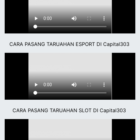
CARA PASANG TARUAHAN ESPORT DI Capital303
CARA PASANG TARUAHAN SLOT DI Capital303