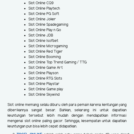
Slot Online CQ9
Slot Online Playtech
Slot Online PG Soft
Slot Online Joker
Slot Online Spadegaming
Slot Online Play n Go
Slot Online JDB
Slot Online Isofbet
Slot Online Microgaming
Slot Online Red Tiger
Slot Online Booming
Slot Online Top Trend Gaming / TTG
Slot Online Game Art
Slot Online Playson
Slot Online RTG Slots
Slot Online Playstar
Slot Online Game play
Slot Online Skywind
Slot online memang selalu diburu oleh para pemain karena kentungan yang
diberikannya sangat besar. Bahkan, sekarang ini untuk dapatkan
keuntungan tersebut lebih mudah dengan mendapatkan informasi
mengenai slot online paling gacor. Sehingga, kesempatan untuk dapatkan
keuntungan pun bisa lebih cepat didapatkan.