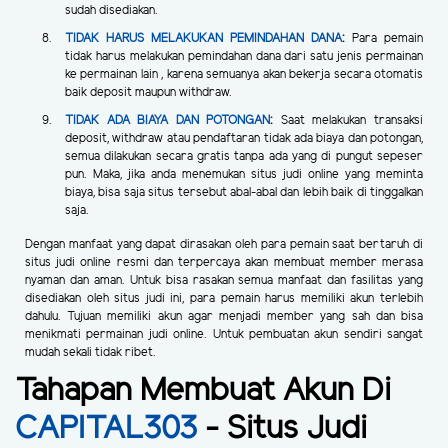
sudah disediakan.
TIDAK HARUS MELAKUKAN PEMINDAHAN DANA
:
Para pemain
tidak harus melakukan pemindahan dana dari satu jenis permainan
ke permainan lain , karena semuanya akan bekerja secara otomatis
baik deposit maupun withdraw.
TIDAK ADA BIAYA DAN POTONGAN
:
Saat melakukan transaksi
deposit, withdraw atau pendaftaran tidak ada biaya dan potongan,
semua dilakukan secara gratis tanpa ada yang di pungut sepeser
pun. Maka, jika anda menemukan situs judi online yang meminta
biaya, bisa saja situs tersebut abal-abal dan lebih baik di tinggalkan
saja.
Dengan manfaat yang dapat dirasakan oleh para pemain saat bertaruh di
situs judi online resmi dan terpercaya akan membuat member merasa
nyaman dan aman. Untuk bisa rasakan semua manfaat dan fasilitas yang
disediakan oleh situs judi ini, para pemain harus memiliki akun terlebih
dahulu. Tujuan memiliki akun agar menjadi member yang sah dan bisa
menikmati permainan judi online. Untuk pembuatan akun sendiri sangat
mudah sekali tidak ribet.
Tahapan Membuat Akun Di
CAPITAL303
- Situs Judi