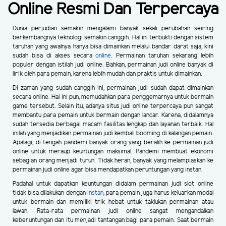
Online Resmi Dan Terpercaya
Dunia perjudian semakin mengalami banyak sekali perubahan seiring
berkembangnya teknologi semakin canggih. Hal ini terbukti dengan sistem
taruhan yang awalnya hanya bisa dimainkan melalui bandar darat saja, kini
sudah bisa di akses secara
online
. Permainan taruhan sekarang lebih
populer dengan istilah judi online. Bahkan, permainan judi online banyak di
lirik oleh para pemain, karena lebih mudah dan praktis untuk dimainkan.
Di zaman yang sudah canggih ini, permainan judi sudah dapat dimainkan
secara online. Hal ini pun, memudahkan para penggemarnya untuk bermain
game tersebut. Selain itu, adanya situs judi online terpercaya pun sangat
membantu para pemain untuk bermain dengan lancar. Karena, didalamnya
sudah tersedia berbagai macam fasilitas lengkap dan layanan terbaik. Hal
inilah yang menjadikan permainan judi kembali booming di kalangan pemain.
Apalagi, di tengah pandemi banyak orang yang beralih ke permainan judi
online untuk meraup keuntungan maksimal. Pandemi membuat ekonomi
sebagian orang menjadi turun. Tidak heran, banyak yang melampiaskan ke
permainan judi online agar bisa mendapatkan peruntungan yang instan.
Padahal untuk dapatkan keuntungan didalam permainan judi slot online
tidak bisa dilakukan dengan
instan
, para pemain juga harus keluarkan modal
untuk bermain dan memiliki trik hebat untuk taklukan permainan atau
lawan. Rata-rata permainan judi online sangat mengandalkan
keberuntungan dan itu menjadi tantangan bagi para pemain. Saat bermain