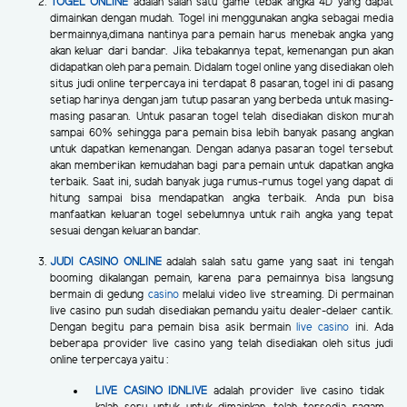
TOGEL ONLINE
adalah salah satu game tebak angka 4D yang dapat
dimainkan dengan mudah. Togel ini menggunakan angka sebagai media
bermainnya,dimana nantinya para pemain harus menebak angka yang
akan keluar dari bandar. Jika tebakannya tepat, kemenangan pun akan
didapatkan oleh para pemain. Didalam togel online yang disediakan oleh
situs judi online terpercaya ini terdapat 8 pasaran, togel ini di pasang
setiap harinya dengan jam tutup pasaran yang berbeda untuk masing-
masing pasaran. Untuk pasaran togel telah disediakan diskon murah
sampai 60% sehingga para pemain bisa lebih banyak pasang angkan
untuk dapatkan kemenangan. Dengan adanya pasaran togel tersebut
akan memberikan kemudahan bagi para pemain untuk dapatkan angka
terbaik. Saat ini, sudah banyak juga rumus-rumus togel yang dapat di
hitung sampai bisa mendapatkan angka terbaik. Anda pun bisa
manfaatkan keluaran togel sebelumnya untuk raih angka yang tepat
sesuai dengan keluaran bandar.
JUDI CASINO ONLINE
adalah salah satu game yang saat ini tengah
booming dikalangan pemain, karena para pemainnya bisa langsung
bermain di gedung
casino
melalui video live streaming. Di permainan
live casino pun sudah disediakan pemandu yaitu dealer-delaer cantik.
Dengan begitu para pemain bisa asik bermain
live casino
ini. Ada
beberapa provider live casino yang telah disediakan oleh situs judi
online terpercaya yaitu :
LIVE CASINO IDNLIVE
adalah provider live casino tidak