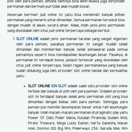
pilih oleh para pemain, dimana nantinya bisa lebih leluasa juga berpindah
permainan dan bermain pun tidak akan mudah bosan.
Keseruan bermain judi online ini yaitu bisa menikmati banyak pilihan
permainan yang menarik untuk dimainkan. Semua permainan tersebut bisa
dengan mudah di akses secara aman. Maka, inilah jenis-jenis permainan
yang disediakan oleh situs judi online terpercaya sebagai berikut :
SLOT ONLINE
adalah jenis permainan taruhan yang sangat digemari
oleh para pemain, pasalnya permainan ini sangat mudah sekali
dimainkan dan memberikan banyak sekali penawaran pada semua
pemainnya seperti bisa mendapatkan keuntungan besar. Pasalnya, di
permainan ini terdapat bonus jackpot terbesar yang disediakan oleh
situs judi online terpercaya. Selain ragam permainannya yang banyak
sudah didukung juga oleh provider slot online handal dan berkualitas
yaitu :
SLOT ONLINE
IDN SLOT
adalah salah satu provider slot online
terbaik dan banyak di pilih oleh para pemain. Didalam provider
slot ini terdapat banyak sekali jenis permainan slot yang bisa
dimainkan dengan bebas oleh para pemain. Sehingga, para
pemain pun memiliki kesempatan besar untuk raih keuntungan
banyak. Inilah macam-macam permainan di pragmatic play yaitu
Power Of Odin, Poker Mania, Kutukan Piramida, Golden Wild,
Pirate Treasure, Mega Lucky Easter, Harta Ganesha, Macan
Hoki, Domino QQ Big Win, Pokerways 234, Garuda Man, Win