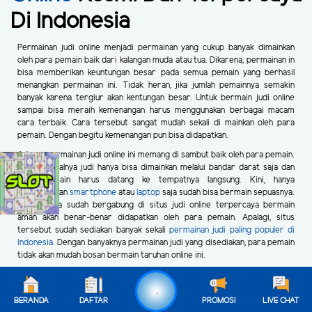
Di Indonesia
Permainan judi online menjadi permainan yang cukup banyak dimainkan
oleh para pemain baik dari kalangan muda atau tua. Dikarena, permainan in
bisa memberikan keuntungan besar pada semua pemain yang berhasil
menangkan permainan ini. Tidak heran, jika jumlah pemainnya semakin
banyak karena tergiur akan kentungan besar. Untuk bermain judi online
sampai bisa meraih kemenangan harus menggunakan berbagai macam
cara terbaik. Cara tersebut sangat mudah sekali di mainkan oleh para
pemain. Dengan begitu kemenangan pun bisa didapatkan.
Adanya permainan judi online ini memang di sambut baik oleh para pemain.
Karena, awalnya judi hanya bisa dimainkan melalui bandar darat saja dan
para pemain harus datang ke tempatnya langsung. Kini, hanya
menggunakan
smartphone
atau
laptop
saja sudah bisa bermain sepuasnya.
Apalagi, jika sudah bergabung di situs judi online terpercaya bermain
aman akan benar-benar didapatkan oleh para pemain. Apalagi, situs
tersebut sudah sediakan banyak sekali
permainan judi paling populer di
Indonesia
. Dengan banyaknya permainan judi yang disediakan, para pemain
tidak akan mudah bosan bermain taruhan online ini.
Untuk bisa mendapatkan keuntungan besar dalam permainan judi online ini
para pemain harus mengetahui cara terbaik untuk raih kemenangan.
Pasalnya, pemain yang mendapatkan keuntungan melimpah bukan hanya
BERANDA
DAFTAR
PROMOSI
LIVE CHAT