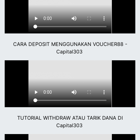
CARA DEPOSIT MENGGUNAKAN VOUCHER88 -
Capital303
TUTORIAL WITHDRAW ATAU TARIK DANA DI
Capital303