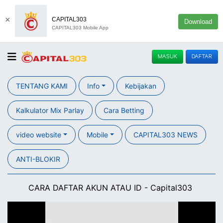
×
CAPITAL303
Download
CAPITAL303 Mobile App
MASUK
DAFTAR
TENTANG KAMI
Info
Kebijakan
Kalkulator Mix Parlay
Cara Betting
video website
Mobile
CAPITAL303 NEWS
ANTI-BLOKIR
CARA DAFTAR AKUN ATAU ID - Capital303