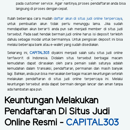
pada customer service. Agar nantinya, proses pendaftaran anda bisa
langsung di proses dengan cepat.
Itulah beberapa cara mudah
daftar akun di situs judi online terpercaya
,
untuk pembuatan akun tidak perlu menunggu lama. Jika sudah
mendapatkan akun berarti anda pun sah menjadi member di situs judi
tersebut. Pada saat hendak bermain judi online harus isi deposit terlebih
dahulu sebagai modal untuk bermainnya. Untuk pengisian deposit ini bisa
melalui beberapa bank atau e-wallet yang sudah disediakan.
Sekarang ini,
CAPITAL303
diyakini menjadi salah satu situs judi online
terfavorit di Indonesia. Didalam situs tersebut berbagai macam
kemudahan dapat dirasakan oleh para pemain salah satunya adalah
kemudahan dalam transaksi, pendaftaran, permainan dan masih banyak
lagi. Bahkan, anda pun bisa merasakan berbagai macam keuntungan setelah
melakukan pendaftaran di situs judi online terpercaya ini. Melalui
keuntungan tersebut anda dapat bermain dengan lancar dan aman tanpa
ada hambatan apa pun.
Keuntungan Melakukan
Pendaftaran Di Situs Judi
Online Resmi -
CAPITAL303