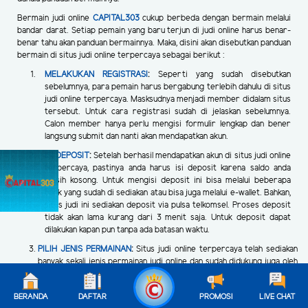
Bermain judi online
CAPITAL303
cukup berbeda dengan bermain melalui
bandar darat. Setiap pemain yang baru terjun di judi online harus benar-
benar tahu akan panduan bermainnya. Maka, disini akan disebutkan panduan
bermain di situs judi online terpercaya sebagai berikut :
MELAKUKAN REGISTRASI
:
Seperti yang sudah disebutkan
sebelumnya, para pemain harus bergabung terlebih dahulu di situs
judi online terpercaya. Masksudnya menjadi member didalam situs
tersebut. Untuk cara registrasi sudah di jelaskan sebelumnya.
Calon member hanya perlu mengisi formulir lengkap dan bener
langsung submit dan nanti akan mendapatkan akun.
ISI DEPOSIT
:
Setelah berhasil mendapatkan akun di situs judi online
terpercaya, pastinya anda harus isi deposit karena saldo anda
masih kosong. Untuk mengisi deposit ini bisa melalui beberapa
bank yang sudah di sediakan atau bisa juga melalui e-wallet. Bahkan,
situs judi ini sediakan deposit via pulsa telkomsel. Proses deposit
tidak akan lama kurang dari 3 menit saja. Untuk deposit dapat
dilakukan kapan pun tanpa ada batasan waktu.
PILIH JENIS PERMAINAN
:
Situs judi online terpercaya telah sediakan
banyak sekali jenis permainan judi online dan sudah didukung juga oleh
provider handal dan profesinal. Anda bisa memilih jenis permainan judi
online yang ingin dimainkan. Pastikan, permainan yang anda pilih sudah
BERANDA
DAFTAR
PROMOSI
LIVE CHAT
dikuasai agar nantinya lebih cepat dapatkan kemenangan.