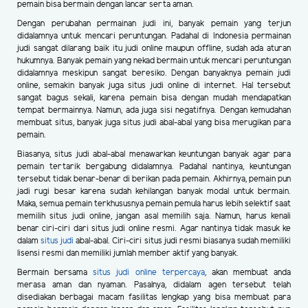
pemain bisa bermain dengan lancar serta aman.
Dengan perubahan permainan judi ini, banyak pemain yang terjun
didalamnya untuk mencari peruntungan. Padahal di Indonesia permainan
judi sangat dilarang baik itu judi online maupun offline, sudah ada aturan
hukumnya. Banyak pemain yang nekad bermain untuk mencari peruntungan
didalamnya meskipun sangat beresiko. Dengan banyaknya pemain judi
online, semakin banyak juga situs judi online di internet. Hal tersebut
sangat bagus sekali, karena pemain bisa dengan mudah mendapatkan
tempat bermainnya. Namun, ada juga sisi negatifnya. Dengan kemudahan
membuat situs, banyak juga situs judi abal-abal yang bisa merugikan para
pemain.
Biasanya, situs judi abal-abal menawarkan keuntungan banyak agar para
pemain tertarik bergabung didalamnya. Padahal nantinya, keuntungan
tersebut tidak benar-benar di berikan pada pemain. Akhirnya, pemain pun
jadi rugi besar karena sudah kehilangan banyak modal untuk bermain.
Maka, semua pemain terkhususnya pemain pemula harus lebih selektif saat
memilih situs judi online, jangan asal memilih saja. Namun, harus kenali
benar ciri-ciri dari situs judi online resmi. Agar nantinya tidak masuk ke
dalam
situs judi
abal-abal. Ciri-ciri situs judi resmi biasanya sudah memiliki
lisensi resmi dan memiliki jumlah member aktif yang banyak.
Bermain bersama
situs judi online terpercaya
, akan membuat anda
merasa aman dan nyaman. Pasalnya, didalam agen tersebut telah
disediakan berbagai macam fasilitas lengkap yang bisa membuat para