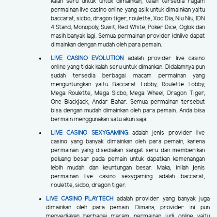
kalah seru untuk untuk dimainkan, telah tersedia ragam
permainan live casino online yang asik untuk dimainkan yaitu
baccarat, sicbo, dragon tiger, roulette, Xoc Dia, Niu Niu, IDN
4 Stand, Monopoly, Suwit, Red White, Poker Dice, Oglok dan
masih banyak lagi. Semua permainan provider idnlive dapat
dimainkan dengan mudah oleh para pemain.
LIVE CASINO EVOLUTION
adalah provider live casino
online yang tidak kalah seru untuk dimankan. Didalamnya pun
sudah tersedia berbagai macam permainan yang
menguntungkan yaitu Baccarat Lobby, Roulette Lobby,
Mega Roulette, Mega Sicbo, Mega Wheel, Dragon Tiger,
One Blackjack, Andar Bahar. Semua permainan tersebut
bisa dengan mudah dimainkan oleh para pemain. Anda bisa
bermain menggunakan satu akun saja.
LIVE CASINO SEXYGAMING
adalah jenis provider live
casino yang banyak dimainkan oleh para pemain, karena
permainan yang disediakan sangat seru dan memberikan
peluang besar pada pemain untuk dapatkan kemenangan
lebih mudah dan keuntungan besar. Maka, inilah jenis
permainan live casino sexygaming adalah baccarat,
roulette, sicbo, dragon tiger.
LIVE CASINO PLAYTECH
adalah provider yang banyak juga
dimainkan oleh para pemain. Dimana, provider ini pun
menyediakan berbagai macam permainan judi online yaitu