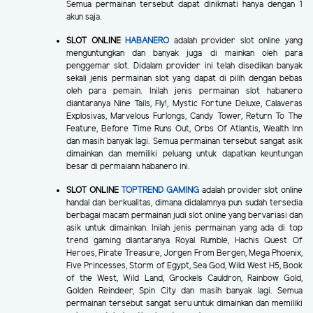
Semua permainan tersebut dapat dinikmati hanya dengan 1
akun saja.
SLOT ONLINE
HABANERO
adalah provider slot online yang
menguntungkan dan banyak juga di mainkan oleh para
penggemar slot. Didalam provider ini telah disedikan banyak
sekali jenis permainan slot yang dapat di pilih dengan bebas
oleh para pemain. Inilah jenis permainan slot habanero
diantaranya Nine Tails, Fly!, Mystic Fortune Deluxe, Calaveras
Explosivas, Marvelous Furlongs, Candy Tower, Return To The
Feature, Before Time Runs Out, Orbs Of Atlantis, Wealth Inn
dan masih banyak lagi. Semua permainan tersebut sangat asik
dimainkan dan memiliki peluang untuk dapatkan keuntungan
besar di permaiann habanero ini.
SLOT ONLINE
TOPTREND GAMING
adalah provider slot online
handal dan berkualitas, dimana didalamnya pun sudah tersedia
berbagai macam permainan judi slot online yang bervariasi dan
asik untuk dimainkan. Inilah jenis permainan yang ada di top
trend gaming diantaranya Royal Rumble, Hachis Quest Of
Heroes, Pirate Treasure, Jorgen From Bergen, Mega Phoenix,
Five Princesses, Storm of Egypt, Sea God, Wild West H5, Book
of the West, Wild Land, Grockels Cauldron, Rainbow Gold,
Golden Reindeer, Spin City dan masih banyak lagi. Semua
permainan tersebut sangat seru untuk dimainkan dan memiliki