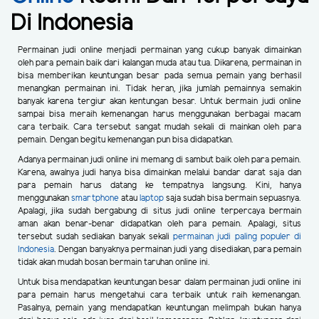
Di Indonesia
Permainan judi online menjadi permainan yang cukup banyak dimainkan
oleh para pemain baik dari kalangan muda atau tua. Dikarena, permainan in
bisa memberikan keuntungan besar pada semua pemain yang berhasil
menangkan permainan ini. Tidak heran, jika jumlah pemainnya semakin
banyak karena tergiur akan kentungan besar. Untuk bermain judi online
sampai bisa meraih kemenangan harus menggunakan berbagai macam
cara terbaik. Cara tersebut sangat mudah sekali di mainkan oleh para
pemain. Dengan begitu kemenangan pun bisa didapatkan.
Adanya permainan judi online ini memang di sambut baik oleh para pemain.
Karena, awalnya judi hanya bisa dimainkan melalui bandar darat saja dan
para pemain harus datang ke tempatnya langsung. Kini, hanya
menggunakan
smartphone
atau
laptop
saja sudah bisa bermain sepuasnya.
Apalagi, jika sudah bergabung di situs judi online terpercaya bermain
aman akan benar-benar didapatkan oleh para pemain. Apalagi, situs
tersebut sudah sediakan banyak sekali
permainan judi paling populer di
Indonesia
. Dengan banyaknya permainan judi yang disediakan, para pemain
tidak akan mudah bosan bermain taruhan online ini.
Untuk bisa mendapatkan keuntungan besar dalam permainan judi online ini
para pemain harus mengetahui cara terbaik untuk raih kemenangan.
Pasalnya, pemain yang mendapatkan keuntungan melimpah bukan hanya