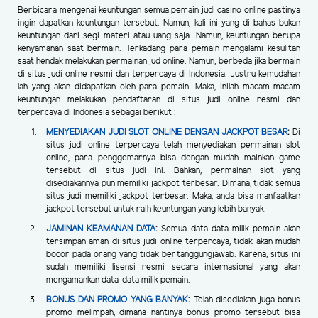
Berbicara mengenai keuntungan semua pemain judi casino online pastinya
ingin dapatkan keuntungan tersebut. Namun, kali ini yang di bahas bukan
keuntungan dari segi materi atau uang saja. Namun, keuntungan berupa
kenyamanan saat bermain. Terkadang para pemain mengalami kesulitan
saat hendak melakukan permainan jud online. Namun, berbeda jika bermain
di situs judi online resmi dan terpercaya di Indonesia. Justru kemudahan
lah yang akan didapatkan oleh para pemain. Maka, inilah macam-macam
keuntungan melakukan pendaftaran di situs judi online resmi dan
terpercaya di Indonesia sebagai berikut :
MENYEDIAKAN JUDI SLOT ONLINE DENGAN JACKPOT BESAR
:
Di
situs judi online terpercaya telah menyediakan permainan slot
online, para penggemarnya bisa dengan mudah mainkan game
tersebut di situs judi ini. Bahkan, permainan slot yang
disediakannya pun memiliki jackpot terbesar. Dimana, tidak semua
situs judi memiliki jackpot terbesar. Maka, anda bisa manfaatkan
jackpot tersebut untuk raih keuntungan yang lebih banyak.
JAMINAN KEAMANAN DATA
:
Semua data-data milik pemain akan
tersimpan aman di situs judi online terpercaya, tidak akan mudah
bocor pada orang yang tidak bertanggungjawab. Karena, situs ini
sudah memiliki lisensi resmi secara internasional yang akan
mengamankan data-data milik pemain.
BONUS DAN PROMO YANG BANYAK
:
Telah disediakan juga bonus
promo melimpah, dimana nantinya bonus promo tersebut bisa