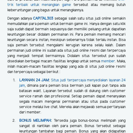
trik terbaik untuk menangkan game
tersebut atau memang butuh
keberuntungan yang bagus untuk menangkannya.
Dengan adanya
CAPITAL303
sebagai salah satu situs judi online semakin
memudahkan para pemain untuk bermain game ini. Hanya dengan satu klik
saja sudah dapat bermain sepuasnya dan memiliki peluang untuk dapatkan
keuntungan besar didalam permainan ini. Para pemain memang mencari
keuntungan secara instan, meskipun sebenarnya tidak terlalu instan. Bisa
saja pemain tersebut mengalami kerugian karena selalu kalah. Dalam
permainan judi online ini sudah ada situs judi online resmi dan terpercaya
yang menjadi tempat bermainnya. Didalam situs tersebut pun sudah
disediakan berbagai macam fasilitas lengkap untuk semua
member
. Maka,
inilah macam-macam fasilitas lengkap yang ada di situs judi online resmi
dan terpercaya sebagai berikut :
LAYANAN 24 JAM
:
Situs judi terpercaya menyediakan layanan 24
jam
, dimana para pemain bisa bermain judi kapan pun tanpa ada
batasan wakt. Layanan tersebut sudah di dukung oleh customer
service ramah dan profesional. Setiap pemain dapat menanyakan
segala macam mengenai permainan atau situs pada customer
service melalui live chat. Mereka akan mejawab semua pertanyaan
dari member.
BONUS MELIMPAH
:
Tersedia juga bonus-bonus melimpah yang
sangat di nantikan oleh para pemain. Bonus tersebut sebagai
keuntungan tambahan bagi pemain. Bonus yang akan didapatkan