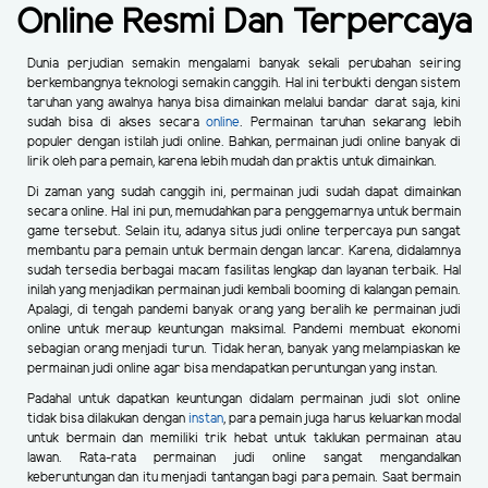
Online Resmi Dan Terpercaya
Dunia perjudian semakin mengalami banyak sekali perubahan seiring
berkembangnya teknologi semakin canggih. Hal ini terbukti dengan sistem
taruhan yang awalnya hanya bisa dimainkan melalui bandar darat saja, kini
sudah bisa di akses secara
online
. Permainan taruhan sekarang lebih
populer dengan istilah judi online. Bahkan, permainan judi online banyak di
lirik oleh para pemain, karena lebih mudah dan praktis untuk dimainkan.
Di zaman yang sudah canggih ini, permainan judi sudah dapat dimainkan
secara online. Hal ini pun, memudahkan para penggemarnya untuk bermain
game tersebut. Selain itu, adanya situs judi online terpercaya pun sangat
membantu para pemain untuk bermain dengan lancar. Karena, didalamnya
sudah tersedia berbagai macam fasilitas lengkap dan layanan terbaik. Hal
inilah yang menjadikan permainan judi kembali booming di kalangan pemain.
Apalagi, di tengah pandemi banyak orang yang beralih ke permainan judi
online untuk meraup keuntungan maksimal. Pandemi membuat ekonomi
sebagian orang menjadi turun. Tidak heran, banyak yang melampiaskan ke
permainan judi online agar bisa mendapatkan peruntungan yang instan.
Padahal untuk dapatkan keuntungan didalam permainan judi slot online
tidak bisa dilakukan dengan
instan
, para pemain juga harus keluarkan modal
untuk bermain dan memiliki trik hebat untuk taklukan permainan atau
lawan. Rata-rata permainan judi online sangat mengandalkan
keberuntungan dan itu menjadi tantangan bagi para pemain. Saat bermain