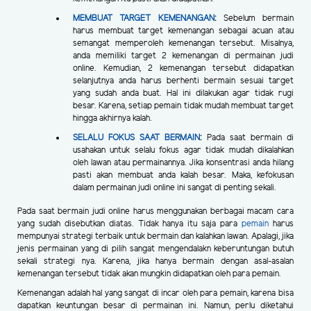
MEMBUAT TARGET KEMENANGAN
:
Sebelum bermain
harus membuat target kemenangan sebagai acuan atau
semangat memperoleh kemenangan tersebut. Misalnya,
anda memiliki target 2 kemenangan di permainan judi
online. Kemudian, 2 kemenangan tersebut didapatkan
selanjutnya anda harus berhenti bermain sesuai target
yang sudah anda buat. Hal ini dilakukan agar tidak rugi
besar. Karena, setiap pemain tidak mudah membuat target
hingga akhirnya kalah.
SELALU FOKUS SAAT BERMAIN
:
Pada saat bermain di
usahakan untuk selalu fokus agar tidak mudah dikalahkan
oleh lawan atau permainannya. Jika konsentrasi anda hilang
pasti akan membuat anda kalah besar. Maka, kefokusan
dalam permainan judi online ini sangat di penting sekali.
Pada saat bermain judi online harus menggunakan berbagai macam cara
yang sudah disebutkan diatas. Tidak hanya itu saja para
pemain
harus
mempunyai strategi terbaik untuk bermain dan kalahkan lawan. Apalagi, jika
jenis permainan yang di pilih sangat mengendalakn keberuntungan butuh
sekali strategi nya. Karena, jika hanya bermain dengan asal-asalan
kemenangan tersebut tidak akan mungkin didapatkan oleh para pemain.
Kemenangan adalah hal yang sangat di incar oleh para pemain, karena bisa
dapatkan keuntungan besar di permainan ini. Namun, perlu diketahui