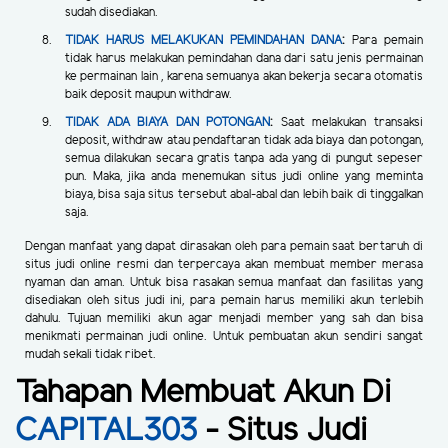
sudah disediakan.
TIDAK HARUS MELAKUKAN PEMINDAHAN DANA
:
Para pemain
tidak harus melakukan pemindahan dana dari satu jenis permainan
ke permainan lain , karena semuanya akan bekerja secara otomatis
baik deposit maupun withdraw.
TIDAK ADA BIAYA DAN POTONGAN
:
Saat melakukan transaksi
deposit, withdraw atau pendaftaran tidak ada biaya dan potongan,
semua dilakukan secara gratis tanpa ada yang di pungut sepeser
pun. Maka, jika anda menemukan situs judi online yang meminta
biaya, bisa saja situs tersebut abal-abal dan lebih baik di tinggalkan
saja.
Dengan manfaat yang dapat dirasakan oleh para pemain saat bertaruh di
situs judi online resmi dan terpercaya akan membuat member merasa
nyaman dan aman. Untuk bisa rasakan semua manfaat dan fasilitas yang
disediakan oleh situs judi ini, para pemain harus memiliki akun terlebih
dahulu. Tujuan memiliki akun agar menjadi member yang sah dan bisa
menikmati permainan judi online. Untuk pembuatan akun sendiri sangat
mudah sekali tidak ribet.
Tahapan Membuat Akun Di
CAPITAL303
- Situs Judi