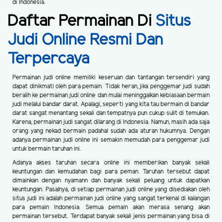
di Indonesia.
Daftar Permainan Di
Situs
Judi Online Resmi Dan
Terpercaya
Permainan judi online memiliki keseruan dan tantangan tersendiri yang
dapat dinikmati oleh para pemain. Tidak heran, jika penggemar judi sudah
beralih ke permainan judi online dan mulai meninggalkan kebiasaan bermain
judi melalui bandar darat. Apalagi, seperti yang kita tau bermain di bandar
darat sangat menantang sekali dan tempatnya pun cukup sulit di temukan.
Karena, permainan judi sangat dilarang di Indonesia. Namun, masih ada saja
orang yang nekad bermain padahal sudah ada aturan hukumnya. Dengan
adanya permainan judi online ini semakin memudah para penggemar judi
untuk bermain taruhan ini.
Adanya akses taruhan secara online ini memberikan banyak sekali
keuntungan dan kemudahan bagi para peman. Taruhan tersebut dapat
dimainkan dengan nyamann dan banyak sekali peluang untuk dapatkan
keuntungan. Pasalnya, di setiap permainan judi online yang disediakan oleh
situs judi ini adalah permainan judi online yang sangat terkenal di kalangan
para pemain Indonesia. Semua pemain akan merasa senang akan
permainan tersebut. Terdapat banyak sekali jenis permainan yang bisa di