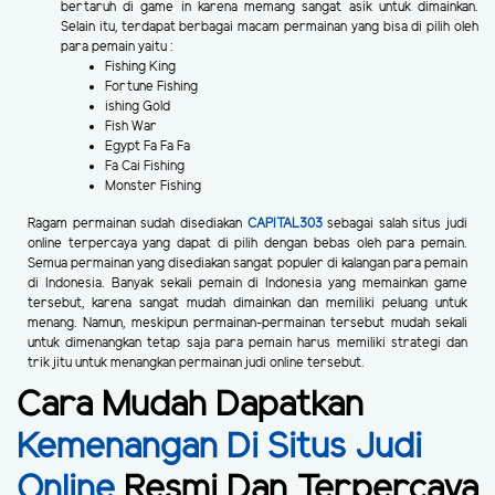
bertaruh di game in karena memang sangat asik untuk dimainkan.
Selain itu, terdapat berbagai macam permainan yang bisa di pilih oleh
para pemain yaitu :
Fishing King
Fortune Fishing
ishing Gold
Fish War
Egypt Fa Fa Fa
Fa Cai Fishing
Monster Fishing
Ragam permainan sudah disediakan
CAPITAL303
sebagai salah situs judi
online terpercaya yang dapat di pilih dengan bebas oleh para pemain.
Semua permainan yang disediakan sangat populer di kalangan para pemain
di Indonesia. Banyak sekali pemain di Indonesia yang memainkan game
tersebut, karena sangat mudah dimainkan dan memiliki peluang untuk
menang. Namun, meskipun permainan-permainan tersebut mudah sekali
untuk dimenangkan tetap saja para pemain harus memiliki strategi dan
trik jitu untuk menangkan permainan judi online tersebut.
Cara Mudah Dapatkan
Kemenangan Di Situs Judi
Online
Resmi Dan Terpercaya