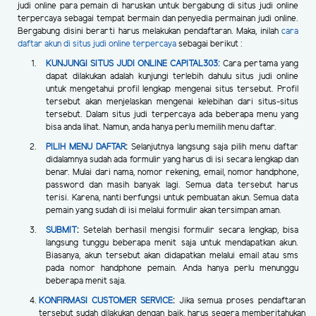
judi online para pemain di haruskan untuk bergabung di situs judi online
terpercaya sebagai tempat bermain dan penyedia permainan judi online.
Bergabung disini berarti harus melakukan pendaftaran. Maka, inilah
cara
daftar akun di situs judi online terpercaya
sebagai berikut :
KUNJUNGI SITUS JUDI ONLINE
CAPITAL303:
Cara pertama yang
dapat dilakukan adalah kunjungi terlebih dahulu situs judi online
untuk mengetahui profil lengkap mengenai situs tersebut. Profil
tersebut akan menjelaskan mengenai kelebihan dari situs-situs
tersebut. Dalam situs judi terpercaya ada beberapa menu yang
bisa anda lihat. Namun, anda hanya perlu memilih menu daftar.
PILIH MENU DAFTAR
:
Selanjutnya langsung saja pilih menu daftar
didalamnya sudah ada formulir yang harus di isi secara lengkap dan
benar. Mulai dari nama, nomor rekening, email, nomor handphone,
password dan masih banyak lagi. Semua data tersebut harus
terisi. Karena, nanti berfungsi untuk pembuatan akun. Semua data
pemain yang sudah di isi melalui formulir akan tersimpan aman.
SUBMIT
:
Setelah berhasil mengisi formulir secara lengkap, bisa
langsung tunggu beberapa menit saja untuk mendapatkan akun.
Biasanya, akun tersebut akan didapatkan melalui email atau sms
pada nomor handphone pemain. Anda hanya perlu menunggu
beberapa menit saja.
KONFIRMASI CUSTOMER SERVICE
:
Jika semua proses pendaftaran
tersebut sudah dilakukan dengan baik, harus segera memberitahukan